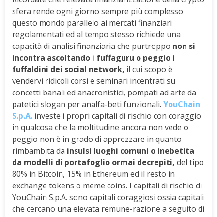
sfera rende ogni giorno sempre più complesso
questo mondo parallelo ai mercati finanziari
regolamentati ed al tempo stesso richiede una
capacità di analisi finanziaria che purtroppo
non si
incontra ascoltando i fuffaguru o peggio i
fuffaldini dei social network,
il cui scopo è
vendervi ridicoli corsi e seminari incentrati su
concetti banali ed anacronistici, pompati ad arte da
patetici slogan per analfa-beti funzionali.
YouChain
S.p.A.
investe i propri capitali di rischio con coraggio
in qualcosa che la moltitudine ancora non vede o
peggio non è in grado di apprezzare in quanto
rimbambita da
insulsi luoghi comuni o inebetita
da modelli di portafoglio ormai decrepiti,
del tipo
80% in Bitcoin, 15% in Ethereum ed il resto in
exchange tokens o meme coins. I capitali di rischio di
YouChain S.p.A. sono capitali coraggiosi ossia capitali
che cercano una elevata remune-razione a seguito di