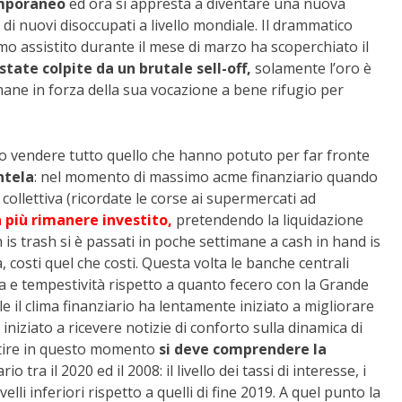
emporaneo
ed ora si appresta a diventare una nuova
di nuovi disoccupati a livello mondiale. Il drammatico
amo assistito durante il mese di marzo ha scoperchiato il
state colpite da un brutale sell-off,
solamente l’oro è
ane in forza della sua vocazione a bene rifugio per
o vendere tutto quello che hanno potuto per far fronte
ntela
: nel momento di massimo acme finanziario quando
a collettiva (ricordate le corse ai supermercati ad
 più rimanere investito,
pretendendo la liquidazione
h is trash si è passati in poche settimane a cash in hand is
, costi quel che costi. Questa volta le banche centrali
 e tempestività rispetto a quanto fecero con la Grande
e il clima finanziario ha lentamente iniziato a migliorare
 iniziato a ricevere notizie di conforto sulla dinamica di
stire in questo momento
si deve comprendere la
o tra il 2020 ed il 2008: il livello dei tassi di interesse, i
lli inferiori rispetto a quelli di fine 2019. A quel punto la