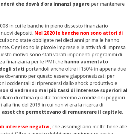
nderà che dovrà d’ora innanzi pagare
per mantenere
008 in cui le banche in pieno dissesto finanziario
i nuovi depositi.
Nel 2020 le banche non sono attori di
a cui sono state obbligate nei dieci anni prima le hanno
ente. Oggi sono le piccole imprese e le attività di impresa
questo motivo sono stati varati imponenti programmi di
nza finanziaria per le PMI che
hanno aumentato
degli stati
portandoli anche oltre il 150% in appena due
eresse dovranno per questo essere giapponesizzati per
i occidentali di riprendersi dallo shock produttivo e
non si vedranno mai più tassi di interesse superiori al
 dollaro di ottima qualità: torneremo a condizioni peggiori
 alla fine del 2019 in cui non vi era la ricerca di
i asset che permettevano di remunerare il capitale.
i di interesse negativi,
che assomigliano molto bene alle
le uscirvi. Oltre a questo dobbiamo aggiungere anche