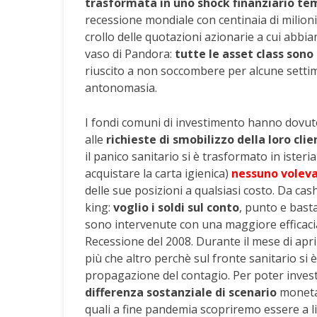
trasformata in uno shock finanziario t
recessione mondiale con centinaia di milioni 
crollo delle quotazioni azionarie a cui abbi
vaso di Pandora:
tutte le asset class sono 
riuscito a non soccombere per alcune settim
antonomasia.
I fondi comuni di investimento hanno dovut
alle
richieste di smobilizzo della loro clie
il panico sanitario si è trasformato in isteri
acquistare la carta igienica)
nessuno voleva
delle sue posizioni a qualsiasi costo. Da cas
king:
voglio i soldi sul conto
, punto e basta
sono intervenute con una maggiore efficacia
Recessione del 2008. Durante il mese di april
più che altro perchè sul fronte sanitario si è
propagazione del contagio. Per poter inve
differenza sostanziale di scenario
monetari
quali a fine pandemia scopriremo essere a live