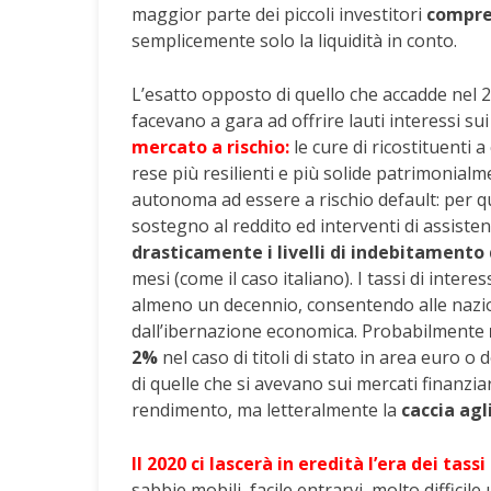
maggior parte dei piccoli investitori
compre
semplicemente solo la liquidità in conto.
L’esatto opposto di quello che accadde nel 2
facevano a gara ad offrire lauti interessi su
mercato a rischio:
le cure di ricostituenti 
rese più resilienti e più solide patrimonialm
autonoma ad essere a rischio default: per 
sostegno al reddito ed interventi di assiste
drasticamente i livelli di indebitamento 
mesi (come il caso italiano). I tassi di int
almeno un decennio, consentendo alle nazion
dall’ibernazione economica. Probabilmente
2%
nel caso di titoli di stato in area euro o
di quelle che si avevano sui mercati finanziari
rendimento, ma letteralmente la
caccia agl
Il 2020 ci lascerà in eredità l’era dei tass
sabbie mobili, facile entrarvi, molto diffici