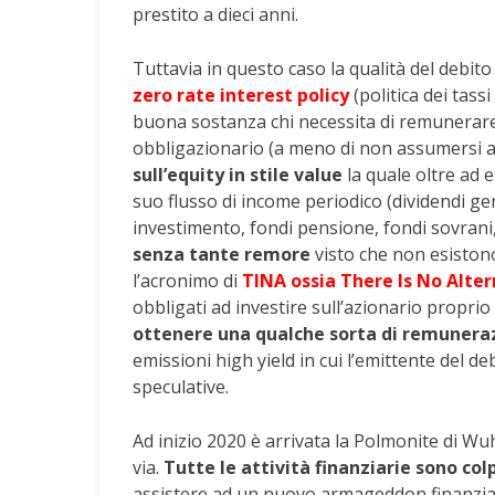
prestito a dieci anni.
Tuttavia in questo caso la qualità del debi
zero rate interest policy
(politica dei tass
buona sostanza chi necessita di remunerare
obbligazionario (a meno di non assumersi anc
sull’equity in stile value
la quale oltre ad 
suo flusso di income periodico (dividendi ge
investimento, fondi pensione, fondi sovrani
senza tante remore
visto che non esistono 
l’acronimo di
TINA ossia There Is No Alter
obbligati ad investire sull’azionario propri
ottenere una qualche sorta di remunera
emissioni high yield in cui l’emittente del d
speculative.
Ad inizio 2020 è arrivata la Polmonite di Wu
via.
Tutte le attività finanziarie sono colp
assistere ad un nuovo armageddon finanziari