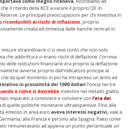
mportava come meglio riteneva.
Ricordiamo ad
che il ritardo della BCE a varare il proprio QE in
 Reserve. Le principali preoccupazioni per chi investiva in
 riconducibili ai rischi di inflazione
, proprio
sivamente creata ed immessa dalle banche centrali in
e misure straordinarie ci si rese conto che non solo
 ma che addirittura vi erano rischi di deflazione. Correva
o delle istituzioni finanziarie era proprio la deflazione.
inamiche avverse proprio dall’indicatore principe al
ro, che da quel momento in poi ha intrapreso un lento ed
relativo in prossimità dei 1000 dollari
l’oncia nei tre
uando e come si dovrebbe
investire nel metallo giallo).
tempo imparato a conoscere e convivere con
l’era dei
a
di quelle politiche monetarie ultraespansive. Fino alla
alità emesso in area euro
aveva interessi negativi,
vale a
 Germania, alla Francia e persino alla Spagna. Paesi come
 sommato remuneravano ad appena un punto percentuale un