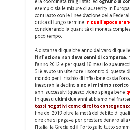
era coordinata tra gli stati ed
ognuno si co
esempio sia le misure di austerity in Europa 
contrasto con le linee d’azione della Federal
ottica di lungo termine
in quell’epoca erano
considerando la quantità di moneta comples
poco tempo.
A distanza di qualche anno dal varo di quell
l’inflazione non dava cenni di comparsa
,
l’anno 2012 e per quasi 18 mesi lo spauracchi
Si è avuto un ulteriore riscontro di queste d
mondo per il rischio di inflazione ossia l’o
inesorabile declino
sino al minimo storico 
anni successivi (questo video spiega bene
q
In questi ultimi due anni abbiamo nel frat
tassi negativi come diretta conseguenz
fine del 2019 oltre la metà del debito di qu
dire che si pagava per prestare denaro alla
l’Italia, la Grecia ed il Portogallo tutto