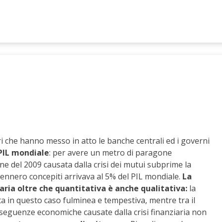
ri che hanno messo in atto le banche centrali ed i governi
 PIL mondiale
: per avere un metro di paragone
e del 2009 causata dalla crisi dei mutui subprime la
vennero concepiti arrivava al 5% del PIL mondiale.
La
iaria oltre che quantitativa è anche qualitativa:
la
ta in questo caso fulminea e tempestiva, mentre tra il
onseguenze economiche causate dalla crisi finanziaria non