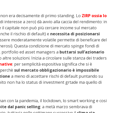
to non era decisamente di primo standing. Lo
ZIRP ossia lo
i di interesse a zero) dà avvio alla caccia del rendimento: in
 il capitale non può più cercare income sul mercato
he il rischio di default) e
necessita di posizionarsi
essere moderatamente volatile permette di beneficare del
nerosi). Questa condizione di mercato spinge fondi di
, portfolio ed asset managers a
buttarsi sull’azionario
altre soluzioni. Inizia a circolare sulle stanza dei traders
native
: per semplicità espositiva significa che si è
o perchè
sul mercato obbligazionario è impossibile
zione
a meno di accettare rischi di default puntando su
ebito non ha lo status di investment grtade ma quello di
han con la pandemia, il lockdown, lo smart working e cosi
ite dal panic selling
: a metà marzo sembrava di
o, tuttavia nelle settimane successive il
clima sia