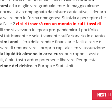
zarsi
ed a migliorare gradualmente. In maggio alcune
lla normalità accompagnata da misure cautelative, il denaro
a salire non in forma omogenea. Si inizia a percepire che
la Fase 2
ci si ritroverà con un mondo in cui i tassi di
lli che si avevano in epoca pre-pandemica. I portfolio
rsi tatticamente e selettivamente sull’azionario in quanto
simi anni.
L’era delle rendite finanziarie facili e certe è
sare di remunerare il proprio capitale senza assunzione
la liquidità almeno in area euro
: purtroppo i tassi di
li, è piuttosto arduo potersene liberare. Per questa
zione del debito
in Europa e Stati Uniti.
NEXT