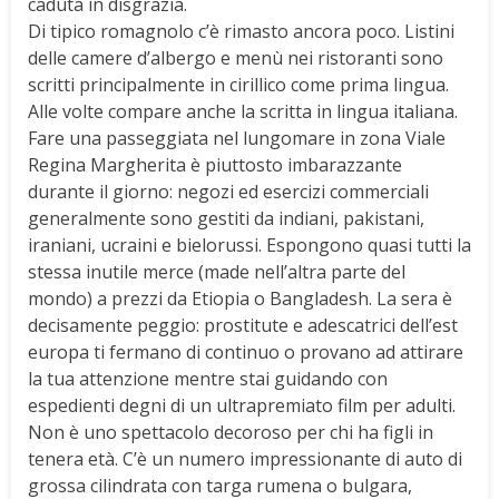
caduta in disgrazia.
Di tipico romagnolo c’è rimasto ancora poco. Listini
delle camere d’albergo e menù nei ristoranti sono
scritti principalmente in cirillico come prima lingua.
Alle volte compare anche la scritta in lingua italiana.
Fare una passeggiata nel lungomare in zona Viale
Regina Margherita è piuttosto imbarazzante
durante il giorno: negozi ed esercizi commerciali
generalmente sono gestiti da indiani, pakistani,
iraniani, ucraini e bielorussi. Espongono quasi tutti la
stessa inutile merce (made nell’altra parte del
mondo) a prezzi da Etiopia o Bangladesh. La sera è
decisamente peggio: prostitute e adescatrici dell’est
europa ti fermano di continuo o provano ad attirare
la tua attenzione mentre stai guidando con
espedienti degni di un ultrapremiato film per adulti.
Non è uno spettacolo decoroso per chi ha figli in
tenera età. C’è un numero impressionante di auto di
grossa cilindrata con targa rumena o bulgara,