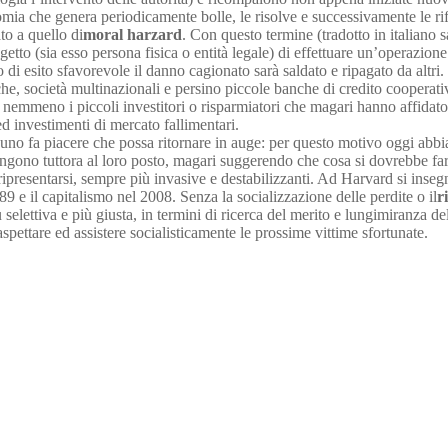
ia che genera periodicamente bolle, le risolve e successivamente le ri
to a quello di
moral harzard
. Con questo termine (tradotto in italiano
etto (sia esso persona fisica o entità legale) di effettuare un’operazi
i esito sfavorevole il danno cagionato sarà saldato e ripagato da altri.
iche, società multinazionali e persino piccole banche di credito cooperat
emmeno i piccoli investitori o risparmiatori che magari hanno affidato
d investimenti di mercato fallimentari.
suno fa piacere che possa ritornare in auge: per questo motivo oggi abb
angono tuttora al loro posto, magari suggerendo che cosa si dovrebbe fa
ripresentarsi, sempre più invasive e destabilizzanti. Ad Harvard si ins
89 e il capitalismo nel 2008. Senza la socializzazione delle perdite o il
r
elettiva e più giusta, in termini di ricerca del merito e lungimiranza del
aspettare ed assistere socialisticamente le prossime vittime sfortunate.