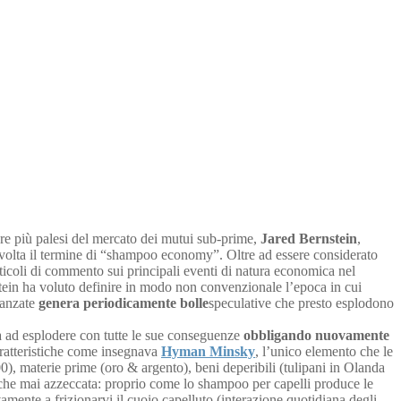
pre più palesi del mercato dei mutui sub-prime,
Jared Bernstein
,
olta il termine di “shampoo economy”. Oltre ad essere considerato
rticoli di commento sui principali eventi di natura economica nel
tein ha voluto definire in modo non convenzionale l’epoca in cui
vanzate
genera periodicamente bolle
speculative che presto esplodono
ta ad esplodere con tutte le sue conseguenze
obbligando nuovamente
caratteristiche come insegnava
Hyman Minsky
, l’unico elemento che le
), materie prime (oro & argento), beni deperibili (tulipani in Olanda
iù che mai azzeccata: proprio come lo shampoo per capelli produce le
amente a frizionarvi il cuoio capelluto (interazione quotidiana degli