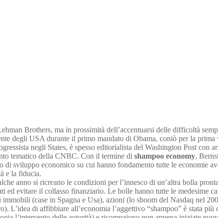
Lehman Brothers, ma in prossimità dell’accentuarsi delle difficoltà sem
te degli USA durante il primo mandato di Obama, coniò per la prima v
gressista negli States, è spesso editorialista del Washington Post con a
ento tematico della CNBC. Con il termine di
shampoo economy
, Berns
ello di sviluppo economico su cui hanno fondamento tutte le economie a
à e la fiducia.
alche anno si ricreano le condizioni per l’innesco di un’altra bolla pron
ti ed evitare il collasso finanziario. Le bolle hanno tutte le medesime 
ni immobili (case in Spagna e Usa), azioni (lo sboom del Nasdaq nel 2000
zero). L’idea di affibbiare all’economia l’aggettivo “shampoo” è stata p
ogia l’intervento delle autorità) e ricompaiono non appena iniziate nuov