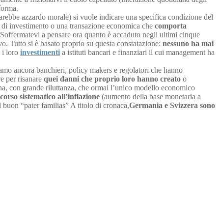
forma.
 sarebbe azzardo morale) si vuole indicare una specifica condizione del
one di investimento o una transazione economica che
comporta
 Soffermatevi a pensare ora quanto è accaduto negli ultimi cinque
ivo. Tutto si è basato proprio su questa constatazione:
nessuno ha mai
 i loro
investimenti
a istituti bancari e finanziari il cui management ha
iamo ancora banchieri, policy makers e regolatori che hanno
re per risanare
quei danni che proprio loro hanno creato
o
egna, con grande riluttanza, che ormai l’unico modello economico
icorso sistematico all’inflazione
(aumento della base monetaria a
 buon “pater familias” A titolo di cronaca,
Germania e Svizzera sono