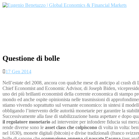
Skip
to
content
Questione di bolle
17 Gen 2014
Nell’estate del 2008, ancora con qualche mese di anticipo al crash di 
Chief Economist and Economic Advisor, di Joseph Biden, vicepresiden
uno dei più brillanti economisti della corrente economica di stampo pro
mondo ed anche ospite opinionista nelle trasmissioni di approfondim
stiamo vivendo soprattutto sul versante economico: in sintesi il mod
obbligando l’intervento delle autorità monetarie per garantire la stabilit
Successivamente alla fase di stabilizzazione basta aspettare e dopo qu
il regolatore monetario
ad intervenire per infondere fiducia sui merca
rende diverse sono le
asset class che colpiscono
di volta in volta: be
nel 1630), monete digitali (bitcoin) e divise tradizionali (franco sviz
bolle di sapone che
scompaiono appena ci passate l’acqua
(per anal