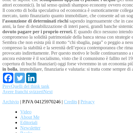
attori economici). In tal senso quindi shampoo economy ovvero econom
Il concetto di bolla speculativa od economica è osmoticamente collega
mercato, tanto finanziario quanto immobiliare, che consente ad un sogg
l’assunzione di determinati rischi
sapendo ingenuamente che in caso d
anni, la fase di destabilizzazione di interi paesi, grandi banche sistem
dovuto pagare per i proprio errori.
E quando dico nessuno intendo n
compromesso la solidità patrimoniale della banca stessa con strategie e
Sembra che non esista più il motto “chi sbaglia, paga” o peggio a nes
compresso la stabilità e la serenità dell’epoca contemporanea che rim
provocato indirettamente. Per questo motivo le bolle continueranno a 
ancora esistente è il socialismo, visto che il comunismo è fallito nel 19
copertura di buchi finanziari) oggi forse vivremmo in un economia più s
in bolla
, immobiliare, finanziaria e valutaria: si tratta come sempre di 
Prev
Quelli del think tank
Avere franchi svizzeri
Next
Archivio
| P.IVA 04125970246 |
Credits
|
Privacy
Video
About Me
Editoriali
Newsletter