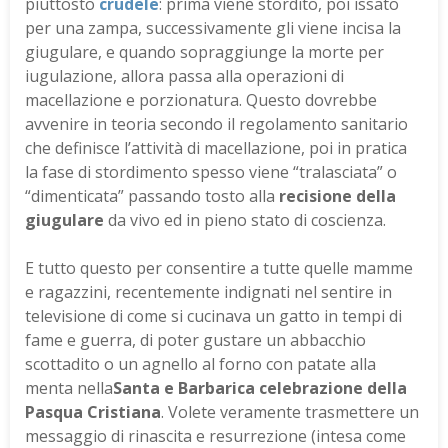
piuttosto
crudele
: prima viene stordito, poi issato
per una zampa, successivamente gli viene incisa la
giugulare, e quando sopraggiunge la morte per
iugulazione, allora passa alla operazioni di
macellazione e porzionatura. Questo dovrebbe
avvenire in teoria secondo il regolamento sanitario
che definisce l’attività di macellazione, poi in pratica
la fase di stordimento spesso viene “tralasciata” o
“dimenticata” passando tosto alla
recisione della
giugulare
da vivo ed in pieno stato di coscienza.
E tutto questo per consentire a tutte quelle mamme
e ragazzini, recentemente indignati nel sentire in
televisione di come si cucinava un gatto in tempi di
fame e guerra, di poter gustare un abbacchio
scottadito o un agnello al forno con patate alla
menta nella
Santa e Barbarica celebrazione della
Pasqua Cristiana
. Volete veramente trasmettere un
messaggio di rinascita e resurrezione (intesa come