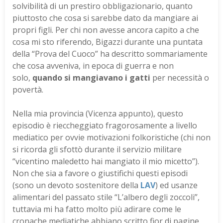
solvibilità di un prestiro obbligazionario, quanto
piuttosto che cosa si sarebbe dato da mangiare ai
propri figli. Per chi non avesse ancora capito a che
cosa mi sto riferendo, Bigazzi durante una puntata
della “Prova del Cuoco” ha descritto sommariamente
che cosa avveniva, in epoca di guerra e non
solo,
quando si mangiavano i gatti
per necessità o
povertà.
Nella mia provincia (Vicenza appunto), questo
episodio è rieccheggiato fragorosamente a livello
mediatico per ovvie motivazioni folkoristiche (chi non
si ricorda gli sfottò durante il servizio militare
“vicentino maledetto hai mangiato il mio micetto”).
Non che sia a favore o giustifichi questi episodi
(sono un devoto sostenitore della
LAV
) ed usanze
alimentari del passato stile “L’albero degli zoccoli”,
tuttavia mi ha fatto molto più adirare come le
cronache mediatiche abbiano scritto fior di pagine