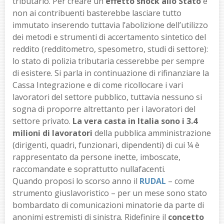
tributario. Per creare un
effetto shock allo Stato
e
non ai contribuenti basterebbe lasciare tutto
immutato inserendo tuttavia l’abolizione dell’utilizzo
dei metodi e strumenti di accertamento sintetico del
reddito (redditometro, spesometro, studi di settore):
lo stato di polizia tributaria cesserebbe per sempre
di esistere. Si parla in continuazione di rifinanziare la
Cassa Integrazione e di come ricollocare i vari
lavoratori del settore pubblico, tuttavia nessuno si
sogna di proporre altrettanto per i lavoratori del
settore privato.
La vera casta in Italia sono i 3.4
milioni di lavoratori
della pubblica amministrazione
(dirigenti, quadri, funzionari, dipendenti) di cui ¼ è
rappresentato da persone inette, imboscate,
raccomandate e soprattutto nullafacenti.
Quando proposi lo scorso anno il
RUDAL
– come
strumento giuslavoristico – per un mese sono stato
bombardato di comunicazioni minatorie da parte di
anonimi estremisti di sinistra. Ridefinire il
concetto