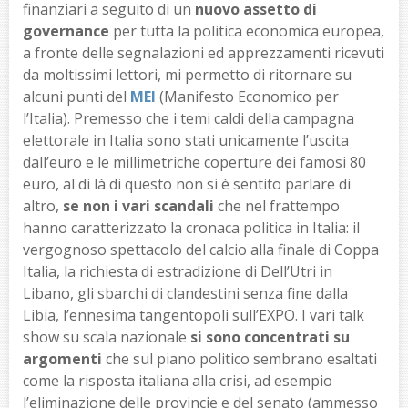
finanziari a seguito di un
nuovo assetto di
governance
per tutta la politica economica europea,
a fronte delle segnalazioni ed apprezzamenti ricevuti
da moltissimi lettori, mi permetto di ritornare su
alcuni punti del
MEI
(Manifesto Economico per
l’Italia). Premesso che i temi caldi della campagna
elettorale in Italia sono stati unicamente l’uscita
dall’euro e le millimetriche coperture dei famosi 80
euro, al di là di questo non si è sentito parlare di
altro,
se non i vari scandali
che nel frattempo
hanno caratterizzato la cronaca politica in Italia: il
vergognoso spettacolo del calcio alla finale di Coppa
Italia, la richiesta di estradizione di Dell’Utri in
Libano, gli sbarchi di clandestini senza fine dalla
Libia, l’ennesima tangentopoli sull’EXPO. I vari talk
show su scala nazionale
si sono concentrati su
argomenti
che sul piano politico sembrano esaltati
come la risposta italiana alla crisi, ad esempio
l’eliminazione delle provincie e del senato (ammesso