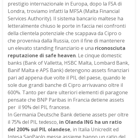
prestigio internazionale in Europa, dopo la FSA di
Londra, troviamo infatti la MFSA (Malta Financial
Services Authority). Il sistema bancario maltese ha
letteralmente chiuso le porte in faccia nei confronti
della clientela potenziale che scappava da Cipro o
che proveniva dalla Russia, con il fine di mantenere
un elevato standing finanziario e una
riconosciuta
reputazione di safe heaven
. Le cinque domestic
banks (Bank of Valletta, HSBC Malta, Lombard Bank,
Banif Malta e APS Bank) detengono assets finanziari
pari ad appena due volte il PIL del paese, quando le
sole due grandi banche di Cipro arrivavano oltre il
600%. Tanto per dare ulteriori elementi di paragone
pensate che BNP Paribas in Francia detiene assets
per il 90% del PIL francese.
In Germania Deutsche Bank detiene assets per oltre
il 75% del PIL tedesco,
in Olanda ING ha un ratio
del 200% sul PIL olandese
, in Italia Unicredit ed
Intesa SanPaolo messe assieme hanno un ratio del