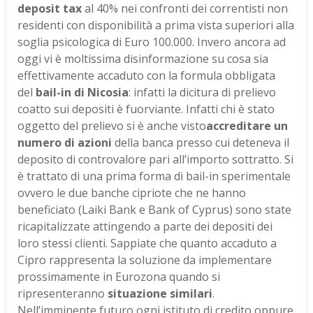
deposit tax
al 40% nei confronti dei correntisti non
residenti con disponibilità a prima vista superiori alla
soglia psicologica di Euro 100.000. Invero ancora ad
oggi vi è moltissima disinformazione su cosa sia
effettivamente accaduto con la formula obbligata
del
bail-in di Nicosia
: infatti la dicitura di prelievo
coatto sui depositi è fuorviante. Infatti chi è stato
oggetto del prelievo si è anche visto
accreditare un
numero di azioni
della banca presso cui deteneva il
deposito di controvalore pari all’importo sottratto. Si
è trattato di una prima forma di bail-in sperimentale
ovvero le due banche cipriote che ne hanno
beneficiato (Laiki Bank e Bank of Cyprus) sono state
ricapitalizzate attingendo a parte dei depositi dei
loro stessi clienti. Sappiate che quanto accaduto a
Cipro rappresenta la soluzione da implementare
prossimamente in Eurozona quando si
ripresenteranno
situazione similari
.
Nell’imminente futuro ogni istituto di credito oppure