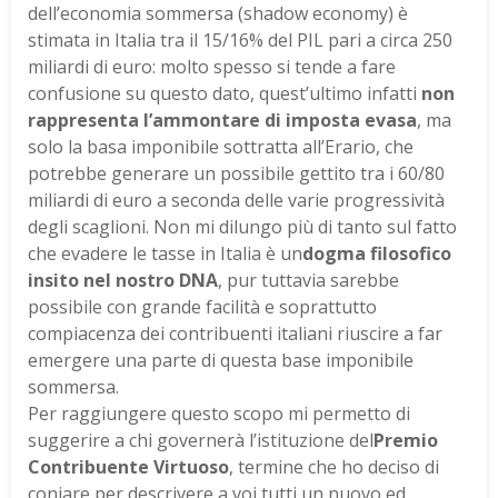
dell’economia sommersa (shadow economy) è
stimata in Italia tra il 15/16% del PIL pari a circa 250
miliardi di euro: molto spesso si tende a fare
confusione su questo dato, quest’ultimo infatti
non
rappresenta l’ammontare di imposta evasa
, ma
solo la basa imponibile sottratta all’Erario, che
potrebbe generare un possibile gettito tra i 60/80
miliardi di euro a seconda delle varie progressività
degli scaglioni. Non mi dilungo più di tanto sul fatto
che evadere le tasse in Italia è un
dogma filosofico
insito nel nostro DNA
, pur tuttavia sarebbe
possibile con grande facilità e soprattutto
compiacenza dei contribuenti italiani riuscire a far
emergere una parte di questa base imponibile
sommersa.
Per raggiungere questo scopo mi permetto di
suggerire a chi governerà l’istituzione del
Premio
Contribuente Virtuoso
, termine che ho deciso di
coniare per descrivere a voi tutti un nuovo ed