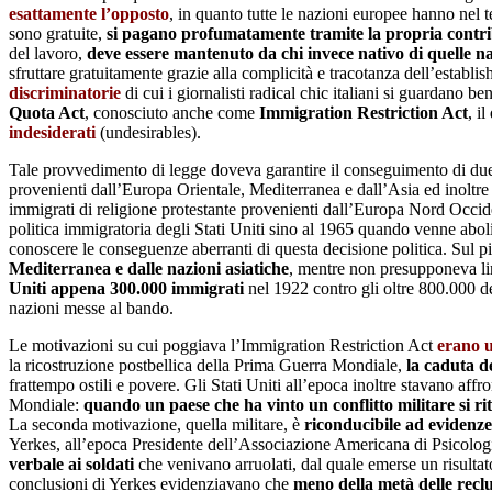
esattamente l’opposto
, in quanto tutte le nazioni europee hanno nel 
sono gratuite,
si pagano profumatamente tramite la propria contri
del lavoro,
deve essere mantenuto da chi invece nativo di quelle n
sfruttare gratuitamente grazie alla complicità e tracotanza dell’establis
discriminatorie
di cui i giornalisti radical chic italiani si guardano 
Quota Act
, conosciuto anche come
Immigration Restriction Act
, i
indesiderati
(undesirables).
Tale provvedimento di legge doveva garantire il conseguimento di due 
provenienti dall’Europa Orientale, Mediterranea e dall’Asia ed inoltre
immigrati di religione protestante provenienti dall’Europa Nord Occid
politica immigratoria degli Stati Uniti sino al 1965 quando venne abo
conoscere le conseguenze aberranti di questa decisione politica. Sul p
Mediterranea e dalle nazioni asiatiche
, mentre non presupponeva li
Uniti appena 300.000 immigrati
nel 1922 contro gli oltre 800.000 d
nazioni messe al bando.
Le motivazioni su cui poggiava l’Immigration Restriction Act
erano u
la ricostruzione postbellica della Prima Guerra Mondiale,
la caduta d
frattempo ostili e povere. Gli Stati Uniti all’epoca inoltre stavano a
Mondiale:
quando un paese che ha vinto un conflitto militare si rit
La seconda motivazione, quella militare, è
riconducibile ad evidenze 
Yerkes, all’epoca Presidente dell’Associazione Americana di Psicolog
verbale ai soldati
che venivano arruolati, dal quale emerse un risultat
conclusioni di Yerkes evidenziavano che
meno della metà delle reclu