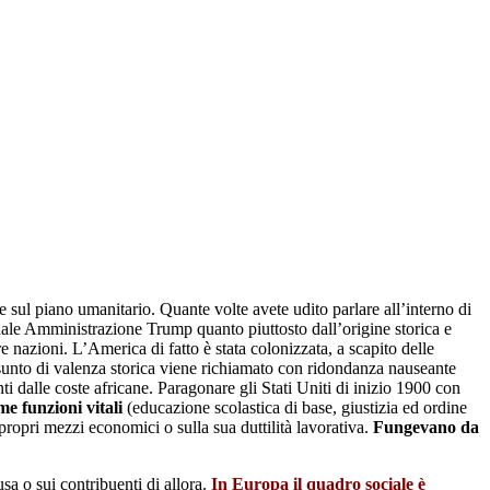
ne sul piano umanitario. Quante volte avete udito parlare all’interno di
uale Amministrazione Trump quanto piuttosto dall’origine storica e
e nazioni. L’America di fatto è stata colonizzata, a scapito delle
ssunto di valenza storica viene richiamato con ridondanza nauseante
i dalle coste africane. Paragonare gli Stati Uniti di inizio 1900 con
me funzioni vitali
(educazione scolastica di base, giustizia ed ordine
propri mezzi economici o sulla sua duttilità lavorativa.
Fungevano da
sa o sui contribuenti di allora.
In Europa il quadro sociale è