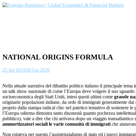
Skip
to
content
NATIONAL ORIGINS FORMULA
25 Set 2019
24 Giu 2020
Nella attuale narrativa del dibattito politico italiano il principale tem
un talk show nazionale di come l’Europa deve volgere il suo sguardo ad
socioeconomica degli Stati Uniti, intesi questi ultimi come
grande naz
originarie popolazioni indiane, da orde di immigrati generalmente dai 
proprio dalla stampa radical chic nel patetico tentativo di sostenere le
l’Europa odierna dimostra tanto disonestà quanto pochezza intellettual
pubblico), vale a dire che chi arrivava dopo un viaggio transatlantico 
ammortizzatori sociali le varie comunità di immigrati
che aiutavano 
Non esisteva per questo l’assistenzialismo di stato ed i nuovi immigrat