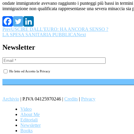
ondate immigratorie avevano raggiunto i punteggi più bassi in termini di
immigrazione non qualificata rappresentasse una severa minaccia sia pe
Prev
USCIRE DALL’EURO: HA ANCORA SENSO ?
LA SPESA SANITARIA PUBBLICA
Next
Newsletter
Ho letto ed Accetto la Privacy
Archivio
| P.IVA 04125970246 |
Credits
|
Privacy
Video
About Me
Editoriali
Newsletter
Books