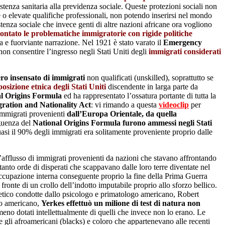
stenza sanitaria alla previdenza sociale. Queste protezioni sociali non
 o elevate qualifiche professionali, non potendo inserirsi nel mondo
tenza sociale che invece genti di altre nazioni africane ora vogliono
frontato le problematiche immigratorie con rigide politiche
ta e fuorviante narrazione. Nel 1921 è stato varato il
Emergency
non consentire l’ingresso negli Stati Uniti degli
immigrati considerati
ro insensato di immigrati
non qualificati (unskilled), soprattutto se
sizione etnica degli Stati Uniti
discendente in larga parte da
al Origins Formula
ed ha rappresentato l’ossatura portante di tutta la
gration and Nationality Act
: vi rimando a questa
videoclip
per
 immigrati provenienti
dall’Europa Orientale, da quella
eguenza del
National Origins Formula furono ammessi negli Stati
asi il 90% degli immigrati era solitamente proveniente proprio dalle
’afflusso di immigrati provenienti da nazioni che stavano affrontando
rtanto orde di disperati che scappavano dalle loro terre diventate nel
occupazione interna conseguente proprio la fine della Prima Guerra
fronte di un crollo dell’indotto imputabile proprio allo sforzo bellico.
etico condotte dallo psicologo e primatologo americano, Robert
to americano,
Yerkes effettuò un milione di test di natura non
meno dotati intellettualmente di quelli che invece non lo erano. Le
e gli afroamericani (blacks) e coloro che appartenevano alle recenti