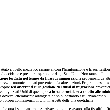
a trattato a livello mediatico rimane ancora l’immigrazione e la sua gestio
 occidente e prendere ispirazione dagli Stati Uniti. Non tanto dall’att
ione forgiata nel tempo da flussi di immigrazione
provenienti da altr
mezzi economici limitati provenienti da altre nazioni. Proprio questo a
 proprie
tesi aberranti sulla gestione dei flussi di migrazione
provenient
e: negli Stati Uniti di quell’epoca
lo stato sociale era ridotto alle mini
si doveva letteralmente arrangiare da solo, contando esclusivamente sui 
i propri connazionali in tutti gli aspetti della vita quotidiana.
i che quasi settimanalmente arrivavano non pesavano sulla fiscalità diffu