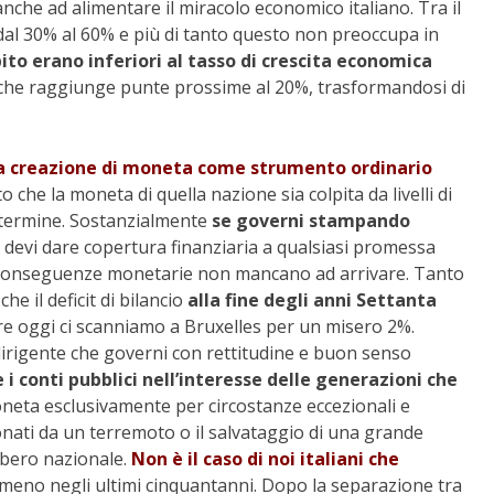
che ad alimentare il miracolo economico italiano. Tra il
 dal 30% al 60% e più di tanto questo non preoccupa in
bito erano inferiori al tasso di crescita economica
e che raggiunge punte prossime al 20%, trasformandosi di
 la creazione di moneta come strumento ordinario
che la moneta di quella nazione sia colpita da livelli di
o termine. Sostanzialmente
se governi stampando
devi dare copertura finanziaria a qualsiasi promessa
e conseguenze monetarie non mancano ad arrivare. Tanto
e il deficit di bilancio
alla fine degli anni Settanta
 oggi ci scanniamo a Bruxelles per un misero 2%.
a dirigente che governi con rettitudine e buon senso
i conti pubblici nell’interesse delle generazioni che
oneta esclusivamente per circostanze eccezionali e
ionati da un terremoto o il salvataggio di una grande
rbero nazionale.
Non è il caso di noi italiani che
meno negli ultimi cinquantanni. Dopo la separazione tra