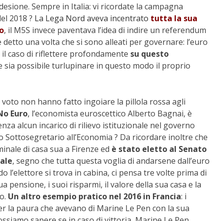
esione. Sempre in Italia: vi ricordate la campagna
del 2018 ?
La Lega Nord aveva incentrato
tutta la sua
o
, il M5S invece paventava l’idea di indire un referendum
e detto una volta che si sono alleati per governare: l’euro
 il caso di riflettere profondamente
su questo
sia possibile turlupinare in questo modo il proprio
voto non hanno fatto ingoiare la pillola rossa agli
 No Euro
, l’economista euroscettico Alberto Bagnai, è
nza alcun incarico di rilievo istituzionale nel governo
 o Sottosegretario all’Economia ? Da ricordare inoltre che
minale di casa sua a Firenze ed
è stato eletto al Senato
nale
, segno che tutta questa voglia di andarsene dall’euro
do l’elettore si trova in cabina, ci pensa tre volte prima di
ua pensione, i suoi risparmi, il valore della sua casa e la
io.
Un altro esempio pratico nel 2016 in Francia
: i
er la paura che avevano di Marine Le Pen con la sua
ossiamo sapere se in caso di vittoria, Marine Le Pen