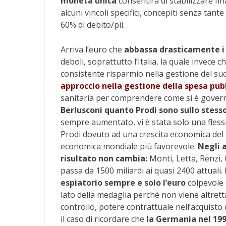
moneta unica
consentirà di stabilizzare fi
alcuni vincoli specifici, concepiti senza tante 
60% di debito/pil.
Arriva l’euro che
abbassa drasticamente i 
deboli, soprattutto l’Italia, la quale invece 
consistente risparmio nella gestione del su
approccio nella gestione della spesa pub
sanitaria per comprendere come si è govern
Berlusconi quanto Prodi sono sullo stess
sempre aumentato, vi è stata solo una fless
Prodi dovuto ad una crescita economica del
economica mondiale più favorevole.
Negli a
risultato non cambia:
Monti, Letta, Renzi, 
passa da 1500 miliardi ai quasi 2400 attuali. 
espiatorio sempre e solo l’euro
colpevole d
lato della medaglia perchè non viene altrettan
controllo, potere contrattuale nell’acquisto 
il caso di ricordare che
la Germania nel 1999