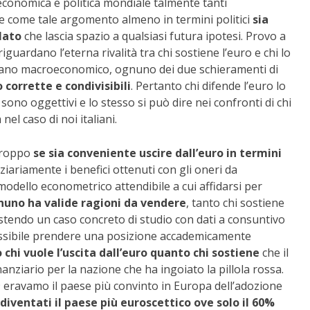
 economica e politica mondiale talmente tanti
 come tale argomento almeno in termini politici
sia
lato
che lascia spazio a qualsiasi futura ipotesi. Provo a
guardano l’eterna rivalità tra chi sostiene l’euro e chi lo
piano macroeconomico, ognuno dei due schieramenti di
 corrette e condivisibili
. Pertanto chi difende l’euro lo
ono oggettivi e lo stesso si può dire nei confronti di chi
 nel caso di noi italiani.
rtroppo
se sia conveniente uscire dall’euro in termini
ziariamente i benefici ottenuti con gli oneri da
modello econometrico attendibile a cui affidarsi per
nuno ha valide ragioni da vendere
, tanto chi sostiene
sistendo un caso concreto di studio con dati a consuntivo
ossibile prendere una posizione accademicamente
chi vuole l’uscita dall’euro quanto chi sostiene
che il
ziario per la nazione che ha ingoiato la pillola rossa.
9 eravamo il paese più convinto in Europa dell’adozione
iventati il paese più euroscettico ove solo il 60%