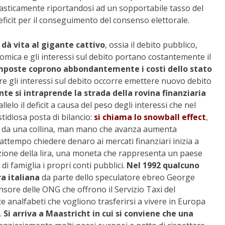
drasticamente riportandosi ad un sopportabile tasso del
eficit per il conseguimento del consenso elettorale.
 dà vita al gigante cattivo
, ossia il debito pubblico,
conomica e gli interessi sul debito portano costantemente il
 imposte coprono abbondantemente i costi dello stato
re gli interessi sul debito occorre emettere nuovo debito
e si intraprende la strada della rovina finanziaria
lelo il deficit a causa del peso degli interessi che nel
idiosa posta di bilancio:
si chiama lo snowball effect
,
iù da una collina, man mano che avanza aumenta
ttempo chiedere denaro ai mercati finanziari inizia a
azione della lira, una moneta che rappresenta un paese
 famiglia i propri conti pubblici.
Nel 1992 qualcuno
ra italiana
da parte dello speculatore ebreo George
ensore delle ONG che offrono il Servizio Taxi del
 analfabeti che vogliono trasferirsi a vivere in Europa
.
Si arriva a Maastricht in cui si conviene che una