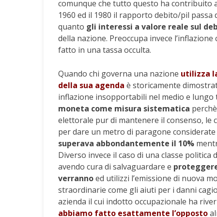
comunque che tutto questo ha contribuito an
1960 ed il 1980 il rapporto debito/pil passa
quanto
gli interessi a valore reale sul de
della nazione. Preoccupa invece l’inflazion
fatto in una tassa occulta.
Quando chi governa una nazione
utilizza
della sua agenda
è storicamente dimostrato 
inflazione insopportabili nel medio e lung
moneta come misura sistematica
perchè 
elettorale pur di mantenere il consenso, l
per dare un metro di paragone considerate ch
superava abbondantemente il 10%
mentre
Diverso invece il caso di una classe politic
avendo cura di salvaguardare e
proteggere 
verranno
ed utilizzi l’emissione di nuova m
straordinarie come gli aiuti per i danni cag
azienda il cui indotto occupazionale ha rive
abbiamo fatto esattamente l’opposto
al