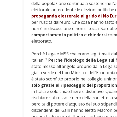
della popolazione continua a sostenerne l’ad
elettorale antecedente le elezioni politiche 
propaganda elettorale al grido di No Eur
per l’uscita dall’euro. Che cosa hanno fatto 
non è in discussione e non si tocca. Sarebbe
comportamento politico e chiedersi
come 
elettorato.
Perchè Lega e M5S che erano legittimati dal 
italiani ?
Perchè l’ideologo della Lega sul
stato messo all’angolo proprio dalla Lega se
giallo verde del tipo Ministro dell’Economia
è stato sconfitto proprio nel collegio unino
solo grazie al ripescaggio del proporzio
in Italia è solo chiacchiere e distintivo. Quan
rischiare sul rosso e nero della roulette la s
perdita di potere d’acquisto del suo stipend
discendenti dei Galli hanno eletto Macron p
proposta di uscire dall’euro. Tuttavia non p