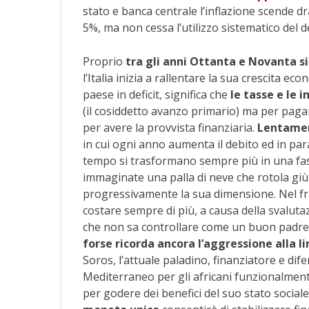
stato e banca centrale l’inflazione scende 
5%, ma non cessa l’utilizzo sistematico del d
Proprio
tra gli anni Ottanta e Novanta si
l’Italia inizia a rallentare la sua crescita e
paese in deficit, significa che
le tasse e le
(il cosiddetto avanzo primario) ma per paga
per avere la provvista finanziaria.
Lentament
in cui ogni anno aumenta il debito ed in paral
tempo si trasformano sempre più in una fast
immaginate una palla di neve che rotola g
progressivamente la sua dimensione. Nel fra
costare sempre di più, a causa della svalut
che non sa controllare come un buon padre di
forse ricorda ancora l’aggressione alla li
Soros, l’attuale paladino, finanziatore e dif
Mediterraneo per gli africani funzionalmente
per godere dei benefici del suo stato sociale