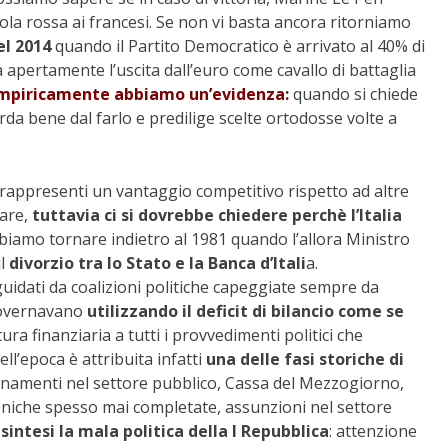
lola rossa ai francesi. Se non vi basta ancora ritorniamo
el 2014
quando il Partito Democratico è arrivato al 40% di
apertamente l’uscita dall’euro come cavallo di battaglia
mpiricamente abbiamo un’evidenza:
quando si chiede
rda bene dal farlo e predilige scelte ortodosse volte a
rappresenti un vantaggio competitivo rispetto ad altre
tare,
tuttavia ci si dovrebbe chiedere perchè l’Italia
biamo tornare indietro al 1981 quando l’allora Ministro
il
divorzio tra lo Stato e la Banca d’Itali
a.
 guidati da coalizioni politiche capeggiate sempre da
 governavano
utilizzando il deficit di bilancio come se
tura finanziaria a tutti i provvedimenti politici che
ll’epoca è attribuita infatti
una delle fasi storiche di
onamenti nel settore pubblico, Cassa del Mezzogiorno,
aoniche spesso mai completate, assunzioni nel settore
 sintesi la mala politica della I Repubblica
: attenzione