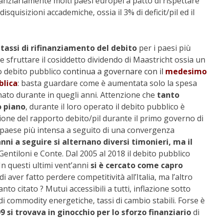
nanziariamente molti paesi europei a patto di rispettare
disquisizioni accademiche, ossia il 3% di deficit/pil ed il
tassi di rifinanziamento del debito
per i paesi più
che sfruttare il cosiddetto dividendo di Maastricht ossia un
o debito pubblico
continua a governare con il
medesimo
blica
: basta guardare come è aumentata solo la spesa
ato durante in quegli anni. Attenzione che
tanto
o piano
, durante il loro operato il debito pubblico è
ione del rapporto debito/pil durante il primo governo di
 paese più intensa a seguito di una convergenza
nni a seguire si alternano diversi timonieri, ma il
Gentiloni e Conte. Dal 2005 al 2018 il debito pubblico
In questi ultimi vent’anni
si è cercato come capro
i aver fatto perdere competitività all’Italia, ma l’altro
to citato ? Mutui accessibili a tutti, inflazione sotto
di commodity energetiche, tassi di cambio stabili. Forse è
 si trovava in ginocchio per lo sforzo finanziario
di