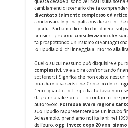
questa decade si sono verificati sulla scena
cambiamenti di scenario che fa comprendere
diventato talmente complesso ed artico
condensare le principali considerazioni che ri
ripudia. Partiamo dicendo che almeno sul 
pensiero propone
considerazioni che sono
fa prospettando un insieme di vantaggi che s
lo ripudia o di chi inneggia al ritorno alla lira
Quello su cui nessuno può disquisire è pu
complessivi
, vale a dire confrontando finan
sostenersi. Significa che non esiste nessun 
prendere una decisione. Come ho detto,
og
l’euro quanto chi lo ripudia: tuttavia non e
da poter analizzare e confrontare non è p
autorevole.
Potrebbe avere ragione tanto 
suo ripudio rappresenterebbe un incubo finan
Ad esempio, prendiamo noi italiani: nel 199
dell’euro,
oggi invece dopo 20 anni siamo d