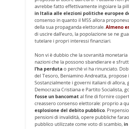
avrebbe fatto effettivamente ingoiare la pil
in Italia alle elezioni politiche europee d
consenso in quanto il M5S allora proponeva 
della sua propaganda elettorale.
Almeno e
di uscire dall’euro, la popolazione se ne gua
tutelare i propri interessi finanziari.
Non vi è dubbio che la sovranità monetaria 
nazioni che la possono sbandierare e sfrut
l’ha perduta
o perchè vi ha rinunciato. Dob
del Tesoro, Beniamino Andreatta, propose 
Sostanzialmente i governi italiani di allora,
Democrazia Cristiana e Partito Socialista,
fosse un bancomat
al fine di fornire coper
creassero consenso elettorale: proprio a que
esplosione del debito pubblico
. Prepensi
pensioni di invalidità, opere pubbliche far
pubblico utilizzate come voto di scambio,
in