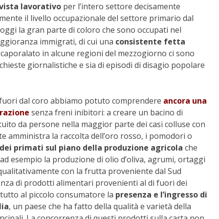
vista lavorativo
per l’intero settore decisamente
emente il livello occupazionale del settore primario dal
 oggi la gran parte di coloro che sono occupati nel
ggioranza immigrati, di cui una
consistente fetta
 caporalato in alcune regioni del mezzogiorno ci sono
chieste giornalistiche e sia di episodi di disagio popolare
ca fuori dal coro abbiamo potuto comprendere
ancora una
grazione
senza freni inibitori: a creare un bacino di
uito da persone nella maggior parte dei casi colluse con
e amministra la raccolta dell’oro rosso, i pomodori o
dei primati sul piano della produzione agricola
che
ad esempio la produzione di olio d’oliva, agrumi, ortaggi
ualitativamente con la frutta proveniente dal Sud
za di prodotti alimentari provenienti al di fuori dei
ttutto al piccolo consumatore la
presenza e l’ingresso di
lia
, un paese che ha fatto della qualità e varietà della
cipali. La concorrenza di questi prodotti sulla carta non