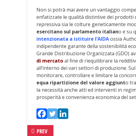
Non si potrà mai avere un vantaggio competi
enfatizzate le qualità distintive dei prodott
repressiva sia le colture geneticamente modi
esercitano sul parlamento italian
o e su 
intenzionata a istituire l’AIDA
ossia Autho
indipendente garante della sostenibilità econ
Grande Distribuzione Organizzata (GDO) ave
di mercato
al fine di riequilibrare la redditi
all’interno dei vari settori di produzione. Su
monitorare, controllare e limitare la concorr
equa ripartizione del valore aggiunt
o tr
la necessità anche atti ed interventi in regim
prosperità e convenienza economica del sett
PREV