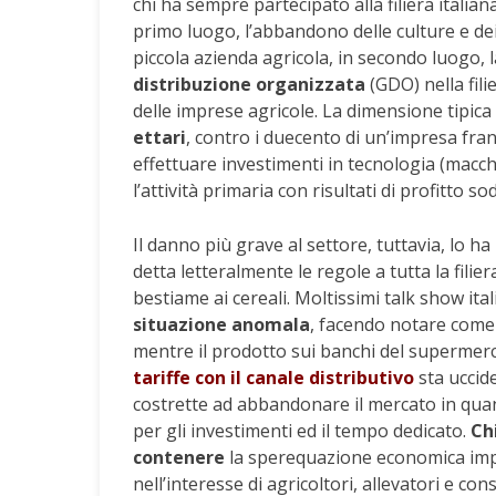
chi ha sempre partecipato alla filiera italian
primo luogo, l’abbandono delle culture e dei 
piccola azienda agricola, in secondo luogo, 
distribuzione organizzata
(GDO) nella fili
delle imprese agricole. La dimensione tipica 
ettari
, contro i duecento di un’impresa fra
effettuare investimenti in tecnologia (macc
l’attività primaria con risultati di profitto so
Il danno più grave al settore, tuttavia, lo ha
detta letteralmente le regole a tutta la filier
bestiame ai cereali. Moltissimi talk show ita
situazione anomala
, facendo notare come i
mentre il prodotto sui banchi del supermer
tariffe con il canale distributivo
sta uccid
costrette ad abbandonare il mercato in quan
per gli investimenti ed il tempo dedicato.
Ch
contenere
la sperequazione economica impo
nell’interesse di agricoltori, allevatori e co