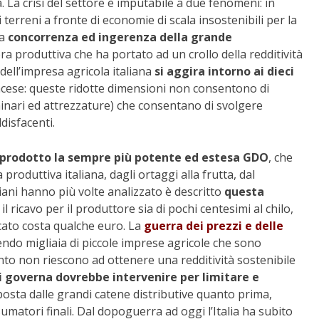
a. La crisi del settore è imputabile a due fenomeni: in
terreni a fronte di economie di scala insostenibili per la
la
concorrenza ed ingerenza della grande
era produttiva che ha portato ad un crollo della redditività
dell’impresa agricola italiana
si aggira intorno ai dieci
ncese: queste ridotte dimensioni non consentono di
hinari ed attrezzature) che consentano di svolgere
ddisfacenti.
prodotto la sempre più potente ed estesa GDO
, che
a produttiva italiana, dagli ortaggi alla frutta, dal
liani hanno più volte analizzato è descritto
questa
l ricavo per il produttore sia di pochi centesimi al chilo,
cato costa qualche euro. La
guerra dei prezzi e delle
endo migliaia di piccole imprese agricole che sono
to non riescono ad ottenere una redditività sostenibile
i governa dovrebbe intervenire per limitare e
sta dalle grandi catene distributive quanto prima,
nsumatori finali. Dal dopoguerra ad oggi l’Italia ha subito