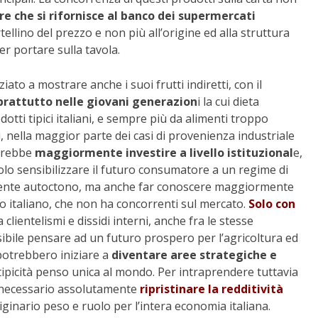
 che si rifornisce al banco dei supermercati
tellino del prezzo e non più all’origine ed alla struttura
er portare sulla tavola.
o a mostrare anche i suoi frutti indiretti, con il
oprattutto nelle giovani generazion
i la cui dieta
tti tipici italiani, e sempre più da alimenti troppo
i, nella maggior parte dei casi di provenienza industriale
ovrebbe
maggiormente investire a livello istituzional
e,
olo sensibilizzare il futuro consumatore a un regime di
mente autoctono, ma anche far conoscere maggiormente
olo italiano, che non ha concorrenti sul mercato.
Solo con
lientelismi e dissidi interni, anche fra le stesse
sibile pensare ad un futuro prospero per l’agricoltura ed
 potrebbero iniziare a
diventare aree strategiche e
tipicità penso unica al mondo. Per intraprendere tuttavia
è necessario assolutamente
ripristinare la redditività
riginario peso e ruolo per l’intera economia italiana.