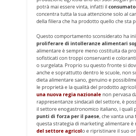
potrà mai essere vinta, infatti il
consumatore
concentra tutta la sua attenzione solo al car
della filiera che ha prodotto quello che sta p
Questo comportamento sconsiderato ha iniziat
proliferare di intolleranze alimentari s
alimentare è sempre meno costituita da prodo
sofisticati con troppi conservanti e colorant
o surgelata. Proprio su questo fronte si d
anche e soprattutto dentro le scuole, non s
dieta alimentare sano, genuino e possibil
le proprietà e la qualità del prodotto agric
una nuova regia nazionale
non pervasa da c
rappresentanze sindacali del settore, è pos
il settore enogastronomico italiano, i quali
punti di forza per il paese
, che vanta una 
questa strategia di marketing alimentare 
del settore agricol
o e ripristinare il suo o