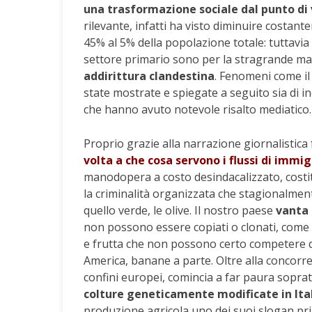
una trasformazione sociale dal punto di 
rilevante, infatti ha visto diminuire costant
45% al 5% della popolazione totale: tuttavia
settore primario sono per la stragrande ma
addirittura clandestina
. Fenomeni come il
state mostrate e spiegate a seguito sia di in
che hanno avuto notevole risalto mediatico.
Proprio grazie alla narrazione giornalisti
volta a che cosa servono i flussi di immi
manodopera a costo desindacalizzato, costit
la criminalità organizzata che stagionalment
quello verde, le olive. Il nostro paese
vanta 
non possono essere copiati o clonati, come 
e frutta che non possono certo competere q
America, banane a parte. Oltre alla concorren
confini europei, comincia a far paura sopra
colture geneticamente modificate in Ita
produzione agricola uno dei suoi slogan prin