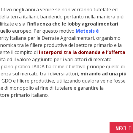
tivo negli anni a venire se non verranno tutelate ed
i della terra italiani, bandendo pertanto nella maniera più
ficate e sia
l’influenza che le lobby agroalimentari
quello europeo. Per questo motivo
Metesis è
rity Italiana per le Derrate Agroalimentari, organismo
omica tra le filiere produttive del settore primario e la
nte il compito di
interporsi tra la domanda e l’offerta
vità ed il valore aggiunto per i vari attori di mercato
l piano pratico l’AIDA ha come obiettivo principe quello di
enza sul mercato tra i diversi attori,
mirando ad una più
a GDO e filiere produttive, utilizzando qualora ve ne fosse
e di monopolio al fine di tutelare e garantire la
ore primario italiano.
NEXT